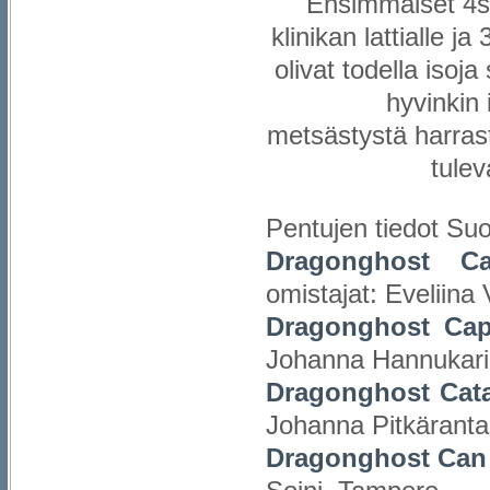
Ensimmäiset 4sy
klinikan lattialle ja
olivat todella isoja
hyvinkin
metsästystä harrast
tule
Pentujen tiedot Suo
Dragonghost Ca
omistajat: Eveliin
Dragonghost Cap
Johanna Hannukari
Dragonghost Cat
Johanna Pitkäranta,
Dragonghost Can 