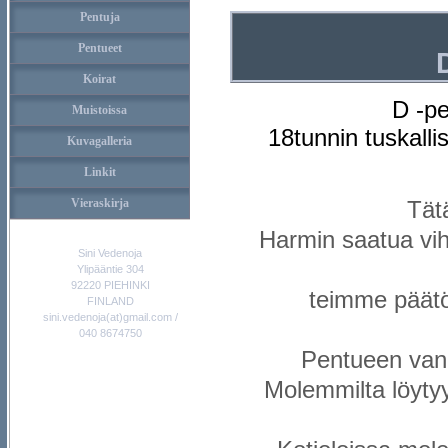
Pentuja
Pentueet
Koirat
D -pe
Muistoissa
18tunnin tuskalli
Kuvagalleria
Linkit
Vieraskirja
Tätä
Harmin saatua vihd
Sini Vedenoja
Ylipääntie 304
92220 PIEHINKI
teimme päätö
FINLAND
sini.vedenoja(at)gmail.com /
040 8674750
Pentueen van
Molemmilta löytyy 