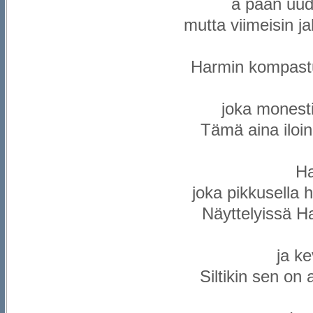
a pään uude
mutta viimeisin ja
Harmin kompastu
joka monesti
Tämä aina iloin
Ha
joka pikkusella h
Näyttelyissä Ha
ja k
Siltikin sen on