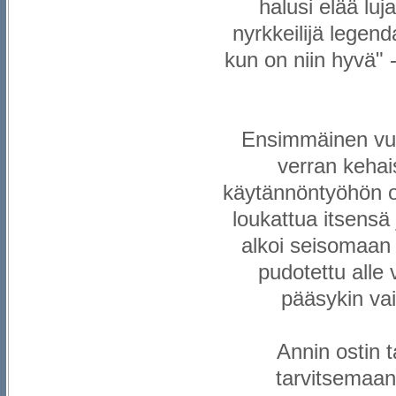
halusi elää luja
nyrkkeilijä lege
kun on niin hyvä" -
Ensimmäinen vuos
verran kehai
käytännöntyöhön 
loukattua itsensä 
alkoi seisomaan m
pudotettu alle
pääsykin vai
Annin ostin t
tarvitsemaa