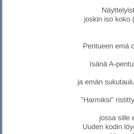
Näyttelyis
joskin iso koko
Pentueen emä on
Isänä A-pentu
ja emän sukutaulu
"Harmiksi" ristit
jossa sille
Uuden kodin löy