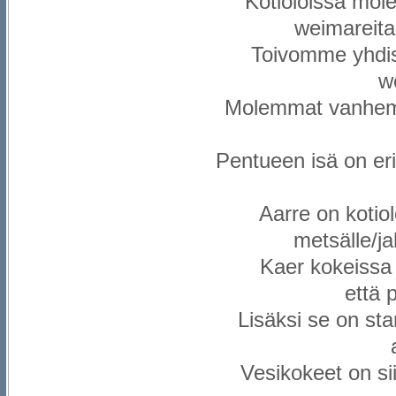
Kotioloissa mole
weimareita,
Toivomme yhdist
w
Molemmat vanhemma
Pentueen isä on eri
Aarre on kotiol
metsälle/ja
Kaer kokeissa 
että 
Lisäksi se on st
Vesikokeet on si