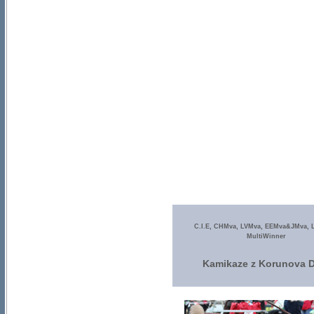
C.I.E, CHMva, LVMva, EEMva&JMva, 
MultiWinner
Kamikaze z Korunova 