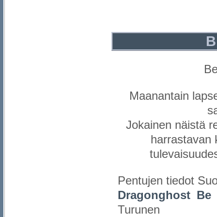
B
Be
Maanantain lapse
s
Jokainen näistä r
harrastavan k
tulevaisuude
Pentujen tiedot Suo
Dragonghost Be
Turunen