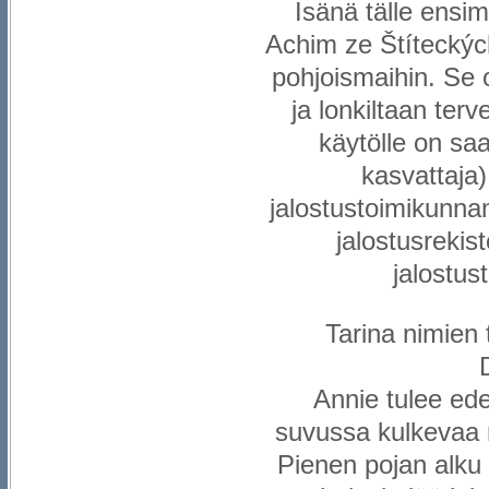
Isänä tälle ensi
Achim ze Štíteckýc
pohjoismaihin. Se 
ja lonkiltaan ter
käytölle on sa
kasvattaja
jalostustoimikunn
jalostusrekis
jalostu
Tarina nimien
Annie tulee ed
suvussa kulkevaa 
Pienen pojan alku 