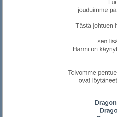
Luo
jouduimme pal
Tästä johtuen h
sen lis
Harmi on käynyt
Toivomme pentuee
ovat löytänee
Dragon
Drago