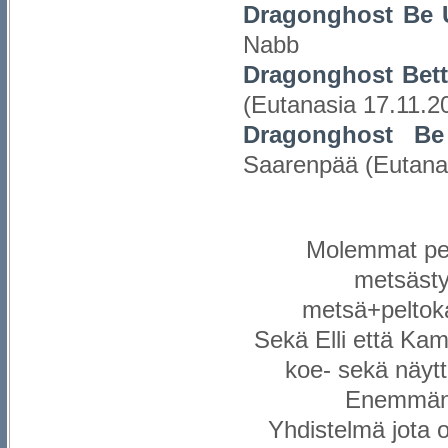
Dragonghost Be 
Nabb
Dragonghost Bett
(Eutanasia 17.11.2
Dragonghost Be
Saarenpää (Eutana
Molemmat pen
metsästy
metsä+peltoka
Sekä Elli että Kami
koe- sekä näytte
Enemmän m
Yhdistelmä jota o