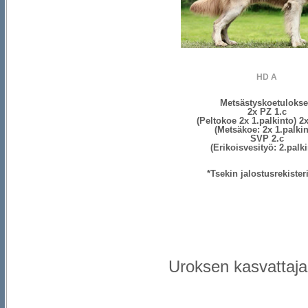
HD A
Metsästyskoetulokse
2x PZ 1.c
(Peltokoe 2x 1.palkinto) 2
(Metsäkoe: 2x 1.palkin
SVP 2.c
(Erikoisvesityö: 2.palki
*Tsekin jalostusrekister
Uroksen kasvattaja