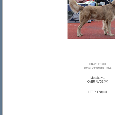
HD A/C ED 0/0
Silmät: Distichiasis - lievä
Metsästys:
KAER AVO3(M)
LTEP 170pist