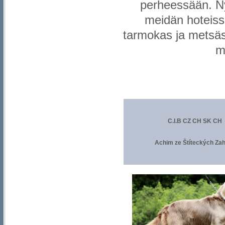
perheessään. Ny
meidän hoteissa
tarmokas ja metsäs
m
C.I.B CZ CH SK CH
Achim ze Štíteckých Za