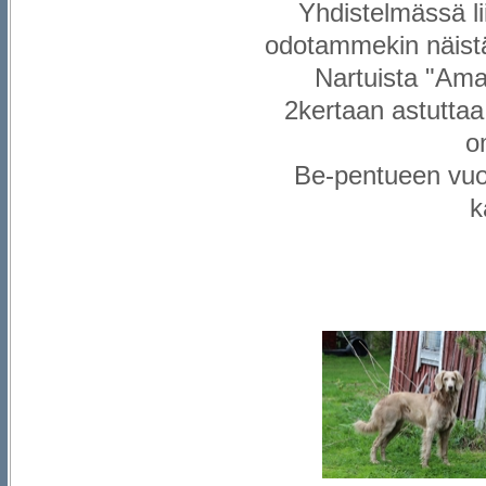
Yhdistelmässä lii
odotammekin näistä
Nartuista "Ama"
2kertaan astuttaa 
o
Be-pentueen vuod
k