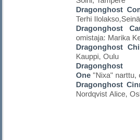
Soini, Tampere
Dragonghost Com
Terhi Ilolakso,Sein
Dragonghost Ca
omistaja: Marika K
Dragonghost Chi
Kauppi, Oulu
Dragongh
One
"Nixa" narttu,
Dragonghost Cin
Nordqvist Alice, O